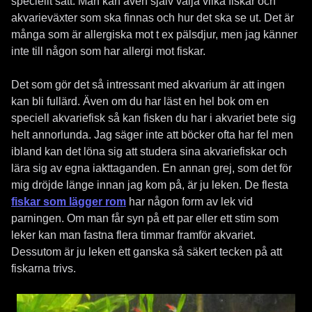
speciellt sätt. Man kan även själv välja vilka fiskar och
akvarieväxter som ska finnas och hur det ska se ut. Det är
många som är allergiska mot t ex pälsdjur, men jag känner
inte till någon som har allergi mot fiskar.
Det som gör det så intressant med akvarium är att ingen
kan bli fullärd. Även om du har läst en hel bok om en
speciell akvariefisk så kan fisken du har i akvariet bete sig
helt annorlunda. Jag säger inte att böcker ofta har fel men
ibland kan det löna sig att studera sina akvariefiskar och
lära sig av egna iakttaganden. En annan grej, som det för
mig dröjde länge innan jag kom på, är ju leken. De flesta
fiskar som lägger rom
har någon form av lek vid
parningen. Om man får syn på ett par eller ett stim som
leker kan man fastna flera timmar framför akvariet.
Dessutom är ju leken ett ganska så säkert tecken på att
fiskarna trivs.