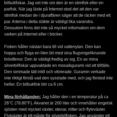
bilbukfiskar. Jag vet inte om den är en stimfisk eller en
parfisk. När jag läste på Internet stod det att den var
stimfisk medan de i djuraffären säger att de räcker med ett
par. Arterna i detta släkte är väldigt lika varandra.
Dessutom finns det inte så mycket information om dem
varken på Internet eller i böcker.
Fisken håller nästan bara till vid vattenytan. Den kan
hoppa och flyga en liten bit med sina flugvingeliknande
bröstfenor. Den är väldigt fredlig av sig. En av mina
silverbilfiskar uppvaktade en mosaikgurami vid ett tillfälle.
Den simmade tätt intill och vibrerade. Guramin verkade
inte riktigt förstå vad den sysslade med, och jag förstod inte
heller. En bilbukfisk blir ca 6 cm.
Mina förhållanden:
Jag håller den i en temperatur på ca
26°C (78.80°F). Akvariet är 200 liter och innehåller engelsk
sjösten med mycket växter, stenar, rötter och flytvväxter.
Flytväxter är ett måste för silverbilfisken. Jag använder ett