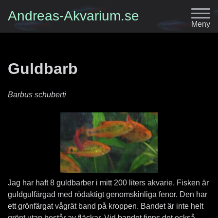
Andreas-Akvarium.se
Meny
Guldbarb
Barbus schuberti
Jag har haft 8 guldbarber i mitt 200 liters akvarie. Fisken är
guldgulfärgad med rödaktigt genomskinliga fenor. Den har
ett grönfärgat vågrät band på kroppen. Bandet är inte helt
grönt utan består av fläckar. Vid bandet finns det också