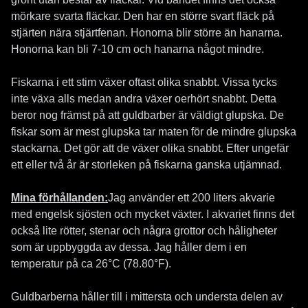
mörkare svarta fläckar. Den har en större svart fläck på
stjärten nära stjärtfenan. Honorna blir större än hanarna.
Honorna kan bli 7-10 cm och hanarna något mindre.
Fiskarna i ett stim växer oftast olika snabbt. Vissa tycks
inte växa alls medan andra växer oerhört snabbt. Detta
beror nog främst på att guldbarber är väldigt glupska. De
fiskar som är mest glupska tar maten för de mindre glupska
stackarna. Det gör att de växer olika snabbt. Efter ungefär
ett eller två år är storleken på fiskarna ganska utjämnad.
Mina förhållanden:
Jag använder ett 200 liters akvarie
med engelsk sjösten och mycket växter. I akvariet finns det
också lite rötter, stenar och några grottor och håligheter
som är uppbyggda av dessa. Jag håller dem i en
temperatur på ca 26°C (78.80°F).
Guldbarberna håller till i mittersta och understa delen av